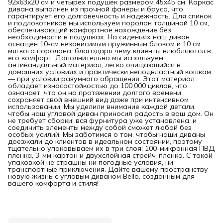
92x63x20 см и четырех подушек размером 45x45 см. Каркас
дивана выполнен из прочной фанеры и бруса, что
гарантирует его долговечность и надежность. Для спинок
и подлокотников мы используем поролон толщиной 10 см,
обеспечивающий комфортное нахождение без
необходимости в подушках. На сиденьях наш диван
оснащен 10-см независимым пружинным блоком и 10 см
мягкого поролона, благодаря чему клиенты влюбляются в
его комфорт. Дополнительно мы используем
антивандальный материал, легко очищающийся в
домашних условиях и практически неподвластный кошкам
— при условии разумного обращения. Этот материал
обладает износостойкостью до 100,000 циклов, что
означает, что он на протяжении долгого времени
сохраняет свой внешний вид даже при интенсивном
использовании. Мы уделили внимание каждой детали,
чтобы наш угловой диван приносил радость в ваш дом. Он
не требует сборки: вся фурнитура уже установлена, и
соединить элементы между собой сможет любой без
особых усилий. Мы заботимся о том, чтобы наши диваны
доезжали до клиентов в идеальном состоянии, поэтому
тщательно упаковываем их в три слоя: 100-микронная ПВД
пленка, 3-мм картон и двухслойная стрейч-пленка. С такой
упаковкой не страшны ни погодные условия, ни
транспортные приключения. Дайте вашему пространству
новую жизнь с угловым диваном Bello, созданным для
вашего комфорта и стиля!