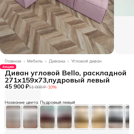
Главная
›
Мебель
›
Диваны
›
Угловой диван
Акция
Диван угловой Bello, раскладной
271х159х73,пудровый левый
45 900 ₽
51 000 ₽
−
10
%
Название цвета: Пудровый левый