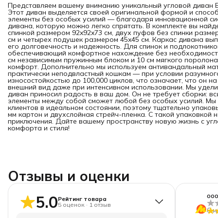
Представляем вашему вниманию уникальный угловой диван Be
Этот диван выделяется своей оригинальной формой и спосо
элементы без особых усилий — благодаря инновационной сис
дивана, которую можно легко спрятать. В комплекте вы найд
спинкой размером 92x92x73 см, двух пуфов без спинки разме
см и четырех подушек размером 45x45 см. Каркас дивана вып
его долговечность и надежность. Для спинок и подлокотнико
обеспечивающий комфортное нахождение без необходимости
см независимым пружинным блоком и 10 см мягкого поролона
комфорт. Дополнительно мы используем антивандальный мат
практически неподвластный кошкам — при условии разумног
износостойкостью до 100,000 циклов, что означает, что он 
внешний вид даже при интенсивном использовании. Мы удели
диван приносил радость в ваш дом. Он не требует сборки: в
элементы между собой сможет любой без особых усилий. Мы
клиентов в идеальном состоянии, поэтому тщательно упаковы
мм картон и двухслойная стрейч-пленка. С такой упаковкой 
приключения. Дайте вашему пространству новую жизнь с угл
комфорта и стиля!
Отзывы и оценки
оо
5.0
Рейтинг товара
5
оценок
·
1
отзыв
6 м