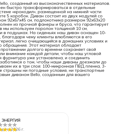
практически неподвластный кошкам — при условии разум
llo, созданный из высококачественных материалов.
обращения. Этот материал обладает износостойкостью 
бен быстро трансформироваться в отдельные
100,000 циклов, что означает, что он на протяжении долг
теме «крокодил», размещенной на нижней части
времени сохраняет свой внешний вид даже при интенсив
ете 5 коробок. Диван состоит из двух модулей со
использовании. Мы уделили внимание каждой детали, чт
ром 92x67x45 см, подлокотника размером 92x63x20
наш угловой диван приносил радость в ваш дом. Он не
олнен из прочной фанеры и бруса, что гарантирует
требует сборки: вся фурнитура уже установлена, и соеди
в мы используем поролон толщиной 10 см,
элементы между собой сможет любой без особых усилий.
 в подушках. На сиденьях наш диван оснащен 10-
заботимся о том, чтобы наши диваны доезжали до клиент
, благодаря чему клиенты влюбляются в его
идеальном состоянии, поэтому тщательно упаковываем и
ериал, легко очищающийся в домашних условиях и
три слоя: 100-микронная ПВД пленка, 3-мм картон и
о обращения. Этот материал обладает
двухслойная стрейч-пленка. С такой упаковкой не страшн
на протяжении долгого времени сохраняет свой
погодные условия, ни транспортные приключения. Дайте
ли внимание каждой детали, чтобы наш угловой
вашему пространству новую жизнь с угловым диваном Bell
ся фурнитура уже установлена, и соединить
созданным для вашего комфорта и стиля!
 заботимся о том, чтобы наши диваны доезжали до
ваем их в три слоя: 100-микронная ПВД пленка, 3-
не страшны ни погодные условия, ни транспортные
овым диваном Bello, созданным для вашего
о ЭНЕРГИЯ
арта 2026 г.