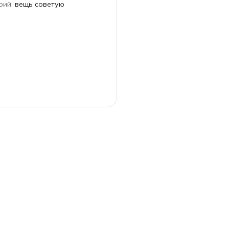
рий
:
вещь советую