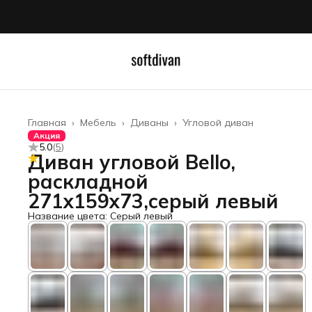
Главная
›
Мебель
›
Диваны
›
Угловой диван
Акция
5.0
(
5
)
Диван угловой Bello,
раскладной
271х159х73,серый левый
Название цвета: Серый левый