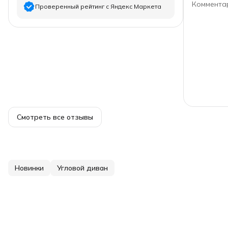
Коммента
Проверенный рейтинг с Яндекс Маркета
5
звёзд
5
4
звезды
0
3
звезды
0
2
звезды
0
1
звезда
0
Смотреть все отзывы
Новинки
Угловой диван