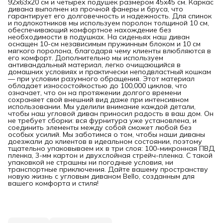
92x63x20 см и четырех подушек размером 45x45 см. Каркас
дивана выполнен из прочной фанеры и бруса, что
гарантирует его долговечность и надежность. Для спинок
и подлокотников мы используем поролон толщиной 10 см,
обеспечивающий комфортное нахождение без
необходимости в подушках. На сиденьях наш диван
оснащен 10-см независимым пружинным блоком и 10 см
мягкого поролона, благодаря чему клиенты влюбляются в
его комфорт. Дополнительно мы используем
антивандальный материал, легко очищающийся в
домашних условиях и практически неподвластный кошкам
— при условии разумного обращения. Этот материал
обладает износостойкостью до 100,000 циклов, что
означает, что он на протяжении долгого времени
сохраняет свой внешний вид даже при интенсивном
использовании. Мы уделили внимание каждой детали,
чтобы наш угловой диван приносил радость в ваш дом. Он
не требует сборки: вся фурнитура уже установлена, и
соединить элементы между собой сможет любой без
особых усилий. Мы заботимся о том, чтобы наши диваны
доезжали до клиентов в идеальном состоянии, поэтому
тщательно упаковываем их в три слоя: 100-микронная ПВД
пленка, 3-мм картон и двухслойная стрейч-пленка. С такой
упаковкой не страшны ни погодные условия, ни
транспортные приключения. Дайте вашему пространству
новую жизнь с угловым диваном Bello, созданным для
вашего комфорта и стиля!